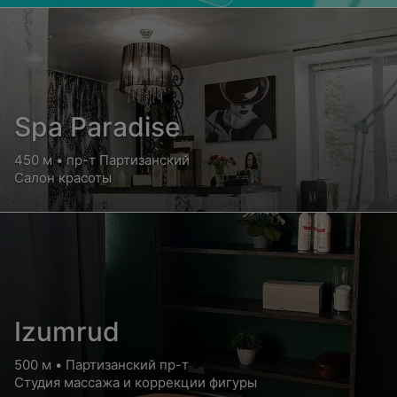
Spa Paradise
450 м • пр-т Партизанский
Салон красоты
Izumrud
500 м • Партизанский пр-т
Студия массажа и коррекции фигуры