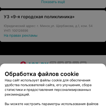
Показать ещё
УЗ «9-я городская поликлиника»
Юридический адрес: г. Минск,ул. Щербакова, д.1, ком. 54
УНП: 100126696
На правах рекламы
О проекте
Новости проекта
Размещение рекламы
Обработка файлов cookie
Медицинский маркетинг
Публичный договор
Наш сайт использует файлы cookie для обеспечения
удобства пользователей сайта, его улучшения, сбора
Пользовательское соглашение
Способы оплаты
статистики и предоставления персонализированных
Вакансии
Партнеры
рекомендаций.
Написать руководителю 103.by
Вы можете настроить параметры использования файлов
Написать в поддержку