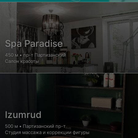
Spa Paradise
450 м • пр-т Партизанский
Салон красоты
Izumrud
500 м • Партизанский пр-т
Студия массажа и коррекции фигуры