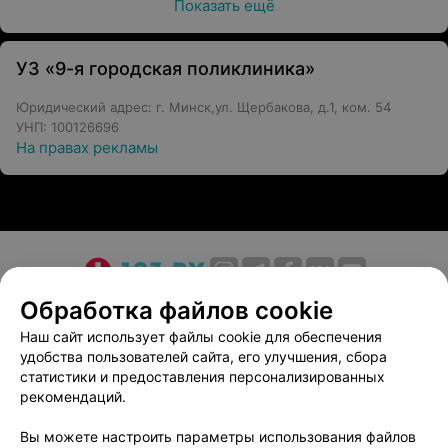
Показать ещё
УЗ «9-я городская поликлиника»
Юридический адрес: г. Минск,ул. Щербакова, д.1, ком. 54
УНП: 100126696
На правах рекламы
О проекте
Новости проекта
Размещение рекламы
Обработка файлов cookie
Медицинский маркетинг
Публичный договор
Наш сайт использует файлы cookie для обеспечения
удобства пользователей сайта, его улучшения, сбора
Пользовательское соглашение
Способы оплаты
статистики и предоставления персонализированных
Вакансии
Партнеры
рекомендаций.
Написать руководителю 103.by
Вы можете настроить параметры использования файлов
Написать в поддержку